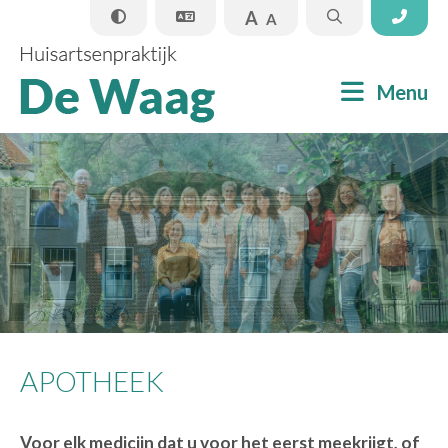
A
A
Sluiten
Menu
Praktijkinformatie
Apotheek
Informatie
Nieuws
APOTHEEK
Contact
Voor elk medicijn dat u voor het eerst meekrijgt, of