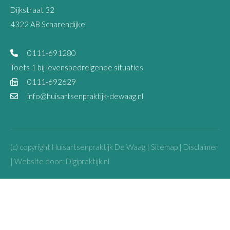
Dijkstraat 32
4322 AB Scharendijke
0111-691280
Toets 1 bij levensbedreigende situaties
0111-692629
info@huisartsenpraktijk-dewaag.nl
(c) copyright Huisartsenpraktijk De Waag |
Sitemap
|
Disclaimer
| Website door:
Digipraktijk.nl