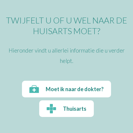
TWIJFELT U OF U WEL NAAR DE
HUISARTS MOET?
Hieronder vindt u allerlei informatie die u verder
helpt.
Moet ik naar de dokter?
Thuisarts