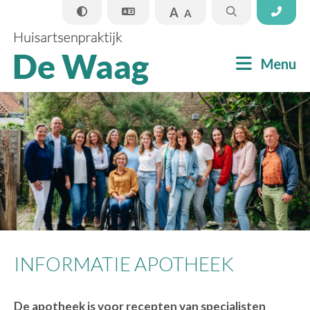
A
A
Sluiten
Menu
Praktijkinformatie
Apotheek
Informatie
Nieuws
INFORMATIE APOTHEEK
Contact
De apotheek is voor recepten van specialisten