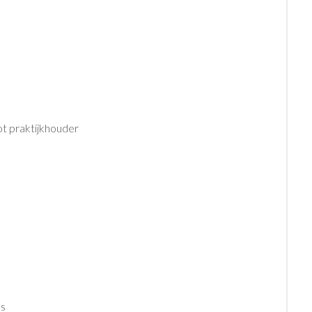
ot praktijkhouder
ns