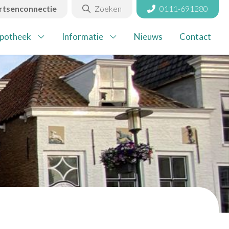
rtsenconnectie
Zoeken
0111-691280
Sluiten
potheek
Informatie
Nieuws
Contact
aktijkinformatie
otheek
formatie
euws
ntact