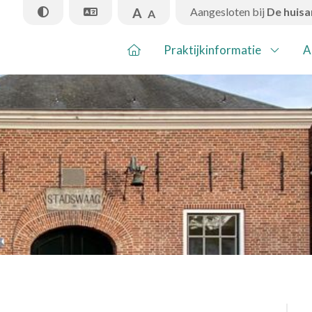
A
Aangesloten bij
De huisa
A
Praktijkinformatie
A
Pr
Ap
In
Ni
Co