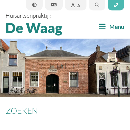
A
A
Sluiten
Menu
Praktijkinformatie
Apotheek
Informatie
Nieuws
ZOEKEN
Contact