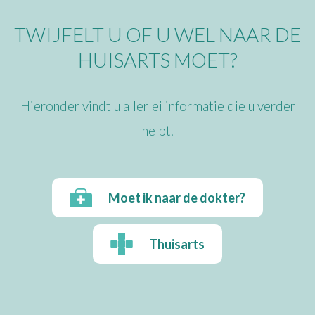
TWIJFELT U OF U WEL NAAR DE
HUISARTS MOET?
Hieronder vindt u allerlei informatie die u verder
helpt.
Moet ik naar de dokter?
Thuisarts